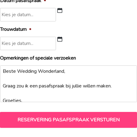
Datum pasafspraak
*
DD
Trouwdatum
*
slash
MM
slash
DD
JJJJ
Opmerkingen of speciale verzoeken
slash
MM
slash
JJJJ