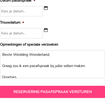
Datum pasafspraak
*
DD
Trouwdatum
*
slash
MM
slash
DD
JJJJ
Opmerkingen of speciale verzoeken
slash
MM
slash
JJJJ