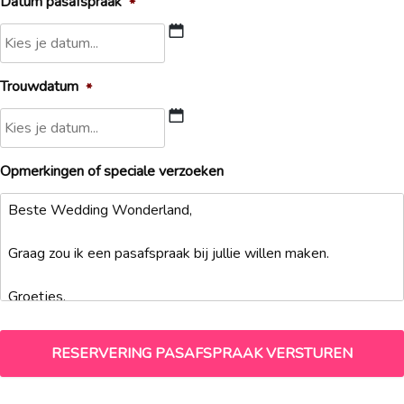
Datum pasafspraak
*
DD
Trouwdatum
*
slash
MM
slash
DD
JJJJ
Opmerkingen of speciale verzoeken
slash
MM
slash
JJJJ