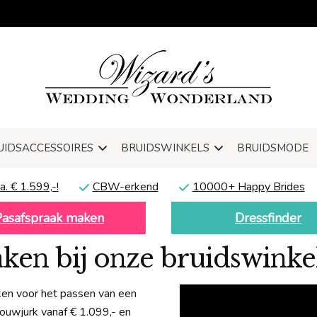
UIDSACCESSOIRES
BRUIDSWINKELS
BRUIDSMODE
a. € 1.599,-!
CBW-erkend
10000+ Happy Brides
Pasafspraak maken
Dressfinder
ken bij onze bruidswinke
ken voor het passen van een
trouwjurk vanaf € 1.099,- en