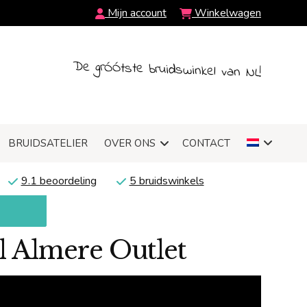
Mijn account
Winkelwagen
De grÓÓtste bruidswinkel van NL!
BRUIDSATELIER
OVER ONS
CONTACT
9.1 beoordeling
5 bruidswinkels
l Almere Outlet