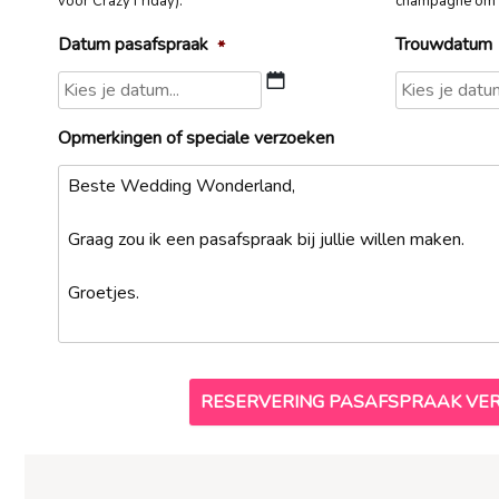
voor Crazy Friday).
champagne om d
Datum pasafspraak
Trouwdatum
*
DD
slash
Opmerkingen of speciale verzoeken
MM
slash
JJJJ