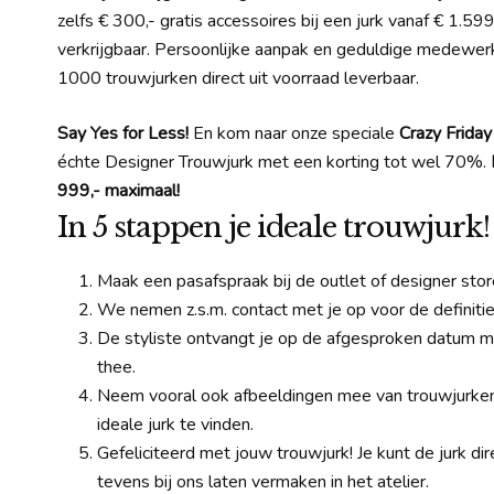
zelfs € 300,- gratis accessoires bij een jurk vanaf € 1.599
verkrijgbaar. Persoonlijke aanpak en geduldige medewer
1000 trouwjurken direct uit voorraad leverbaar.
Say Yes for Less!
En kom naar onze speciale
Crazy Frida
échte Designer Trouwjurk met een korting tot wel 70%.
P
999,- maximaal!
In 5 stappen je ideale trouwjurk!
Maak een pasafspraak bij de outlet of designer stor
We nemen z.s.m. contact met je op voor de definitie
De styliste ontvangt je op de afgesproken datum met
thee.
Neem vooral ook afbeeldingen mee van trouwjurken
ideale jurk te vinden.
Gefeliciteerd met jouw trouwjurk! Je kunt de jurk d
tevens bij ons laten vermaken in het atelier.