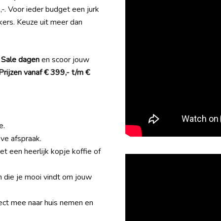
,-. Voor ieder budget een jurk
kers. Keuze uit meer dan
y Sale dagen
en scoor jouw
rijzen vanaf € 399,- t/m €
e.
ve afspraak.
 een heerlijk kopje koffie of
 die je mooi vindt om jouw
irect mee naar huis nemen en