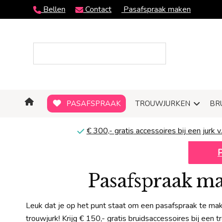
Bellen
Contact
Pasafspraak maken
PASAFSPRAAK
TROUWJURKEN
BR
€ 300,-
gratis
accessoires bij een jurk v.
Pasafspraak ma
Leuk dat je op het punt staat om een pasafspraak te ma
trouwjurk! Krijg € 150,- gratis bruidsaccessoires bij een 