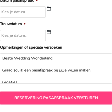
Datum pasafspraak
*
DD
Trouwdatum
*
slash
MM
slash
DD
JJJJ
Opmerkingen of speciale verzoeken
slash
MM
slash
JJJJ