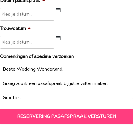
Datum pasafspraak
*
DD
Trouwdatum
*
slash
MM
slash
DD
JJJJ
Opmerkingen of speciale verzoeken
slash
MM
slash
JJJJ