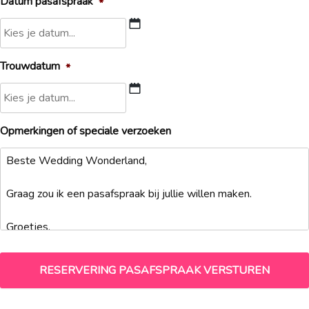
Datum pasafspraak
*
DD
Trouwdatum
*
slash
MM
slash
DD
JJJJ
Opmerkingen of speciale verzoeken
slash
MM
slash
JJJJ