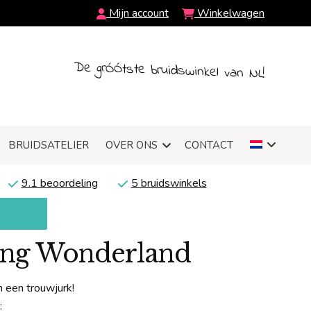
Mijn account
Winkelwagen
De grÓÓtste bruidswinkel van NL!
BRUIDSATELIER
OVER ONS
CONTACT
9.1 beoordeling
5 bruidswinkels
ding Wonderland
 een trouwjurk!
: