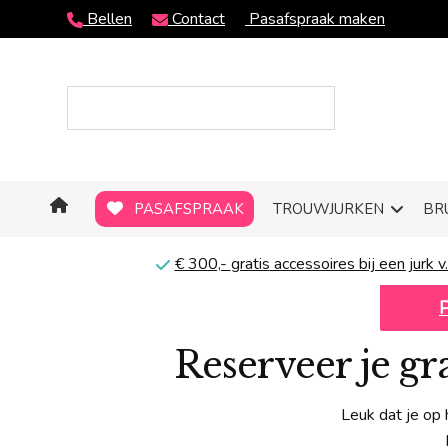
Bellen
Contact
Pasafspraak maken
PASAFSPRAAK
TROUWJURKEN
BR
€ 300,-
gratis
accessoires bij een jurk v.
Reserveer je g
Leuk dat je op