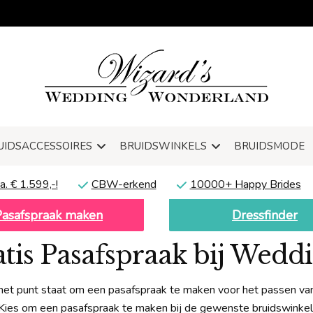
UIDSACCESSOIRES
BRUIDSWINKELS
BRUIDSMODE
a. € 1.599,-!
CBW-erkend
10000+ Happy Brides
Pasafspraak maken
Dressfinder
ratis Pasafspraak bij Wed
 het punt staat om een pasafspraak te maken voor het passen van
Kies om een pasafspraak te maken bij de gewenste bruidswinkel