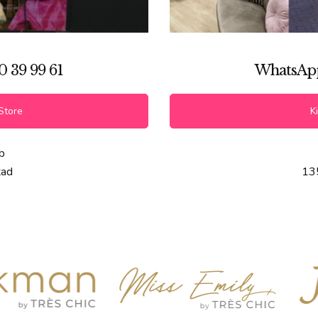
0 39 99 61
WhatsApp 
Store
Ki
b
tad
13