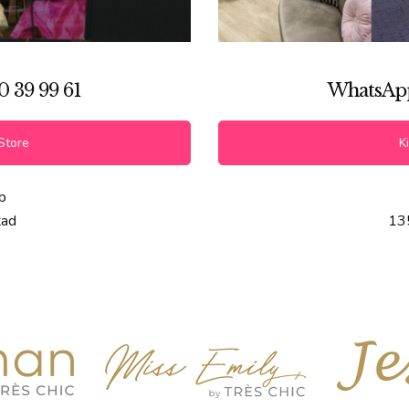
0 39 99 61
WhatsApp 
Store
Ki
b
tad
13