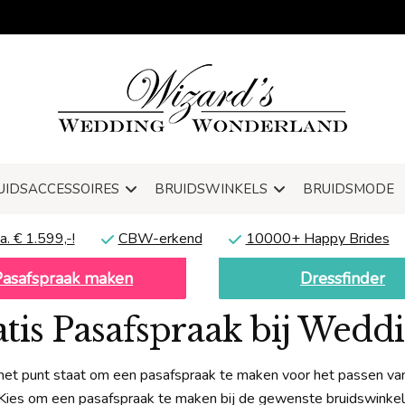
UIDSACCESSOIRES
BRUIDSWINKELS
BRUIDSMODE
a. € 1.599,-!
CBW-erkend
10000+ Happy Brides
Pasafspraak maken
Dressfinder
ratis Pasafspraak bij Wed
 het punt staat om een pasafspraak te maken voor het passen van
Kies om een pasafspraak te maken bij de gewenste bruidswinkel