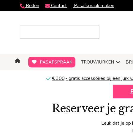
Bellen
Contact
Pasafspraak maken
PASAFSPRAAK
TROUWJURKEN
BR
€ 300,-
gratis
accessoires bij een jurk v.
Reserveer je g
Leuk dat je op