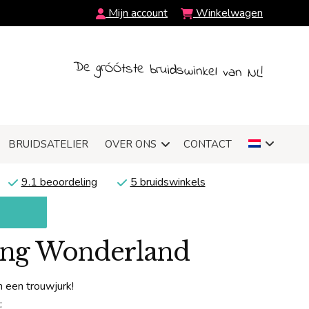
Mijn account
Winkelwagen
De grÓÓtste bruidswinkel van NL!
BRUIDSATELIER
OVER ONS
CONTACT
9.1 beoordeling
5 bruidswinkels
ding Wonderland
 een trouwjurk!
: