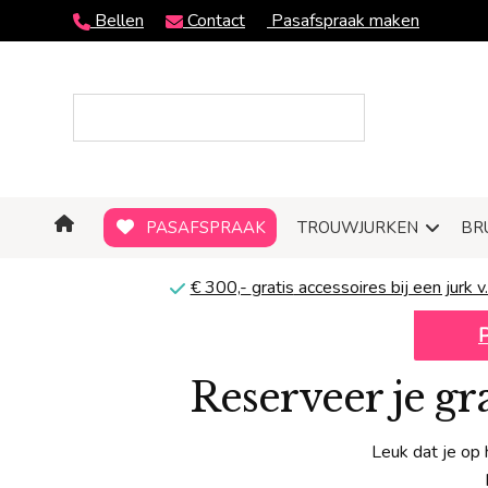
Bellen
Contact
Pasafspraak maken
PASAFSPRAAK
TROUWJURKEN
BR
€ 300,-
gratis
accessoires bij een jurk v.
Reserveer je g
Leuk dat je op