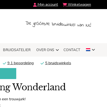
Mijn account
Winkelwagen
De grÓÓtste bruidswinkel van NL!
BRUIDSATELIER
OVER ONS
CONTACT
9.1 beoordeling
5 bruidswinkels
ding Wonderland
 een trouwjurk!
: