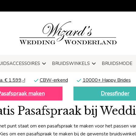
UIDSACCESSOIRES
BRUIDSWINKELS
BRUIDSMODE
a. € 1.599,-!
CBW-erkend
10000+ Happy Brides
Pasafspraak maken
Dressfinder
ratis Pasafspraak bij Wed
 het punt staat om een pasafspraak te maken voor het passen van
Kies om een pasafspraak te maken bij de gewenste bruidswinkel