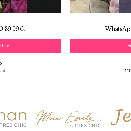
0 39 99 61
WhatsApp 
Store
Ki
b
tad
13