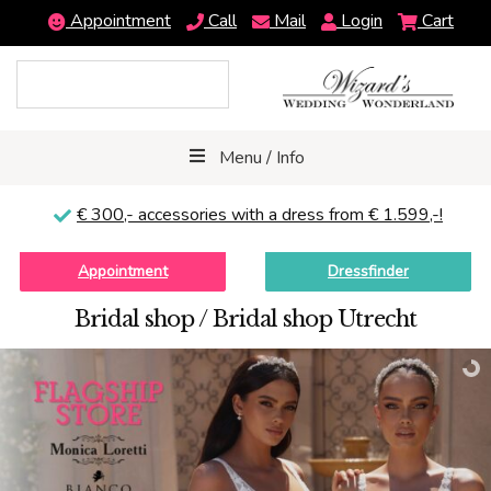
Appointment
Call
Mail
Login
Cart
Menu / Info
€ 300,-
accessories with a dress from € 1.599,-!
Appointment
Dressfinder
Bridal shop / Bridal shop Utrecht