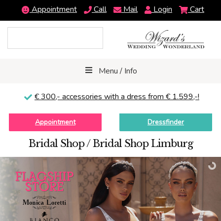
Appointment
Call
Mail
Login
Cart
Menu / Info
€ 300,-
accessories with a dress from € 1.599,-!
Appointment
Dressfinder
Bridal Shop / Bridal Shop Limburg